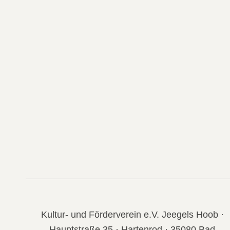
Kultur- und Förderverein e.V. Jeegels Hoob ·
Hauptstraße 35 · Hartenrod · 35080 Bad