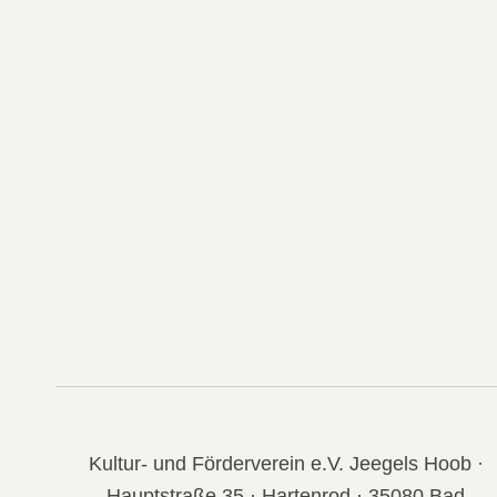
Kultur- und Förderverein e.V. Jeegels Hoob ·
Hauptstraße 35 · Hartenrod · 35080 Bad