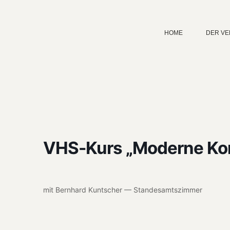
HOME
DER VE
VHS-Kurs „Moderne Ko
mit Bern­hard Kuntsch­er — Standesamt­sz­im­mer