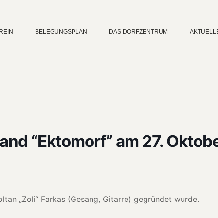
REIN
BELEGUNGSPLAN
DAS DORFZENTRUM
AKTUELL
Band “Ektomorf” am 27. Oktob
ltan „Zoli“ Farkas (Gesang, Gitarre) gegrün­det wurde.