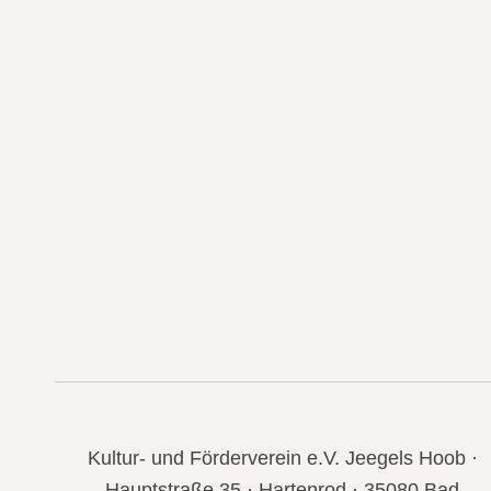
Kultur- und Förderverein e.V. Jeegels Hoob ·
Hauptstraße 35 · Hartenrod · 35080 Bad