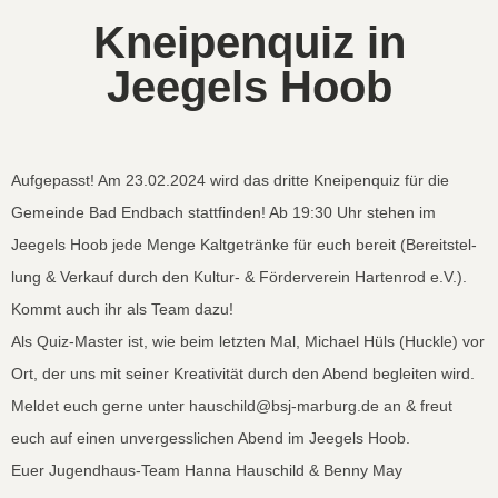
Kneipenquiz in
Jeegels Hoob
Aufgepasst! Am 23.02.2024 wird das dritte Kneipen­quiz für die
Gemeinde Bad End­bach stat­tfind­en! Ab 19:30 Uhr ste­hen im
Jeegels Hoob jede Menge Kalt­getränke für euch bere­it (Bere­it­stel­
lung & Verkauf durch den Kul­tur- & Fördervere­in Harten­rod e.V.).
Kommt auch ihr als Team dazu!
Als Quiz-Mas­ter ist, wie beim let­zten Mal, Michael Hüls (Huck­le) vor
Ort, der uns mit sein­er Kreativ­ität durch den Abend begleit­en wird.
Meldet euch gerne unter hauschild@bsj-marburg.de an & freut
euch auf einen unvergesslichen Abend im Jeegels Hoob.
Euer Jugend­haus-Team Han­na Hauschild & Ben­ny May