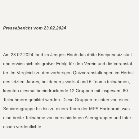
Presse­bericht
v
om 23.02.2024
Am 23.02.2024 fand im Jeegels Hoob das dritte Kneipen­quiz statt
und erwies sich als großer Erfolg für den Vere­in und die Ver­anstal­
ter. Im Ver­gle­ich zu den vorheri­gen Quizver­anstal­tun­gen im Herb­st
des let­zten Jahres, bei denen jew­eils 4 und 6 Teams teil­nah­men,
kon­nten dies­mal beein­druck­ende 12 Grup­pen mit ins­ge­samt 60
Teil­nehmern gebildet wer­den. Diese Grup­pen reicht­en von ein­er
Senioren­gruppe bis hin zu einem Team der MPS Harten­rod, was
eine bre­ite Teil­nahme von ver­schiede­nen Alters­grup­pen und Inter­
essen verdeut­lichte.