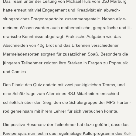
Das Team unter der Leitung von Michael Hüls vom BSJ Mar­burg
hat­te erneut mit viel Engage­ment und Kreativ­ität ein abwech­
slungsre­ich­es Fra­gen­reper­toire zusam­mengestellt. Neben all­ge­
meinem Wis­sen wur­den auch math­e­ma­tis­che, geografis­che und lit­
er­arische Ken­nt­nisse abge­fragt. Prak­tis­che Auf­gaben wie das
Abschnei­den von 40g Brot und das Erken­nen ver­schieden­er
Marme­laden­sorten sorgten für zusät­zlichen Spaß. Beson­ders die
jün­geren Teil­nehmer zeigten ihre Stärken in Fra­gen zu Pop­musik
und Comics.
Das Finale des Quiz endete mit zwei punk­t­gle­ichen Teams, und
eine Schätzfrage zum Alter eines BSJ-Mitar­beit­ers entsch­ied
schließlich über den Sieg, den die Schü­ler­gruppe der MPS Harten­
rod gemein­sam mit ihrem Lehrer für sich ver­buchen kon­nte.
Die pos­i­tive Res­o­nanz der Teil­nehmer hat dazu geführt, dass das
Kneipen­quiz nun fest in das regelmäßige Kul­tur­pro­gramm des Kul­