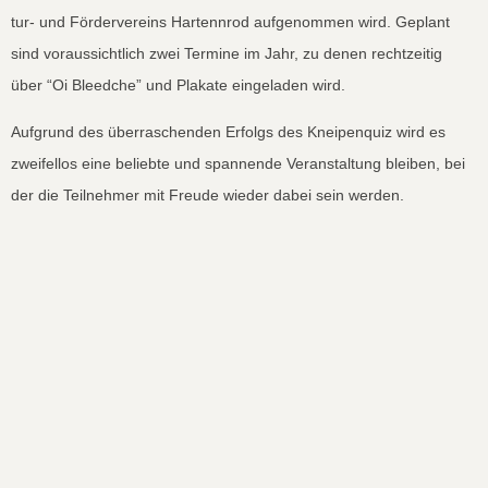
tur- und Fördervere­ins Harten­nrod aufgenom­men wird. Geplant
sind voraus­sichtlich zwei Ter­mine im Jahr, zu denen rechtzeit­ig
über “Oi Bleed­che” und Plakate ein­ge­laden wird.
Auf­grund des über­raschen­den Erfol­gs des Kneipen­quiz wird es
zweifel­los eine beliebte und span­nende Ver­anstal­tung bleiben, bei
der die Teil­nehmer mit Freude wieder dabei sein wer­den.