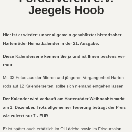
Jeegels Hoob
Hier ist er wieder: unser all­ge­mein geschätzter his­torisch­er
Harten­röder Heimatkalen­der in der 21. Aus­gabe.
Diese Kalen­der­serie ken­nen Sie ja und ist Ihnen bestens ver­
traut.
Mit 33 Fotos aus der älteren und jün­geren Ver­gan­gen­heit Harten­
rods auf 12 Kalen­der­seit­en, sollte sich nie­mand ent­ge­hen lassen.
Der Kalen­der wird verkauft am Harten­röder Wei­h­nachts­markt
am 1. Dezem­ber. Trotz all­ge­mein­er Teuerung beträgt der Preis
wie zulet­zt nur 7.- EUR.
Er ist später auch erhältlich im Oi Läd­che sowie im Friseur­sa­lon