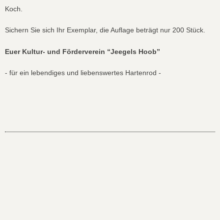
Koch.
Sich­ern Sie sich Ihr Exem­plar, die Auflage beträgt nur 200 Stück.
Euer Kul­tur- und Fördervere­in “Jeegels Hoob”
- für ein lebendi­ges und liebenswertes Harten­rod -